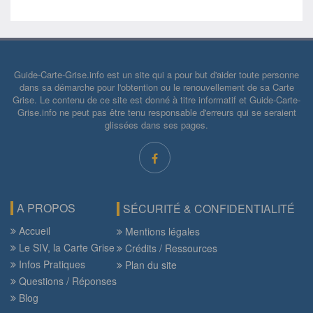
Guide-Carte-Grise.info est un site qui a pour but d'aider toute personne
dans sa démarche pour l'obtention ou le renouvellement de sa Carte
Grise. Le contenu de ce site est donné à titre informatif et Guide-Carte-
Grise.info ne peut pas être tenu responsable d'erreurs qui se seraient
glissées dans ses pages.
A PROPOS
SÉCURITÉ & CONFIDENTIALITÉ
Accueil
Mentions légales
Le SIV, la Carte Grise
Crédits / Ressources
Infos Pratiques
Plan du site
Questions / Réponses
Blog