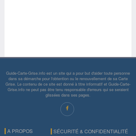
Guide-Carte-Grise.info est un site qui a pour but d'aider toute personne
dans sa démarche pour l'obtention ou le renouvellement de sa Carte
Grise. Le contenu de ce site est donné à titre informatif et Guide-Carte-
Grise.info ne peut pas être tenu responsable d'erreurs qui se seraient
glissées dans ses pages.
A PROPOS
SÉCURITÉ & CONFIDENTIALITÉ