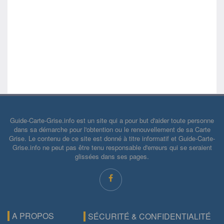
Guide-Carte-Grise.info est un site qui a pour but d'aider toute personne
dans sa démarche pour l'obtention ou le renouvellement de sa Carte
Grise. Le contenu de ce site est donné à titre informatif et Guide-Carte-
Grise.info ne peut pas être tenu responsable d'erreurs qui se seraient
glissées dans ses pages.
A PROPOS
SÉCURITÉ & CONFIDENTIALITÉ