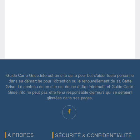
Guide-Carte-Grise.info est un site qui a pour but d'aider toute personne
dans sa démarche pour l'obtention ou le renouvellement de sa Carte
Grise. Le contenu de ce site est donné à titre informatif et Guide-Carte-
Grise.info ne peut pas être tenu responsable d'erreurs qui se seraient
glissées dans ses pages.
A PROPOS
SÉCURITÉ & CONFIDENTIALITÉ