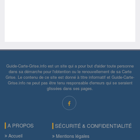
Guide-Carte-Grise.info est un site qui a pour but d'aider toute personne
dans sa démarche pour l'obtention ou le renouvellement de sa Carte
Grise. Le contenu de ce site est donné à titre informatif et Guide-Carte-
Grise.info ne peut pas être tenu responsable d'erreurs qui se seraient
glissées dans ses pages.
A PROPOS
SÉCURITÉ & CONFIDENTIALITÉ
Accueil
Mentions légales