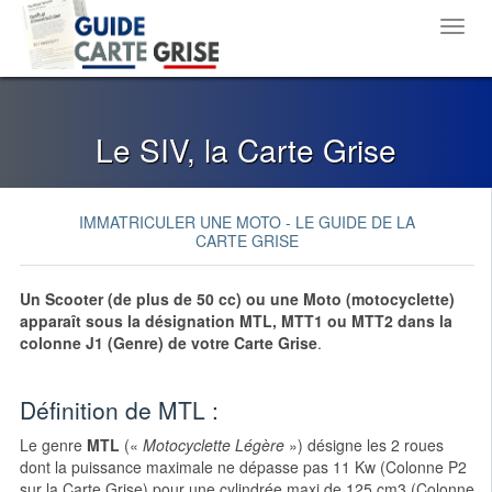
Toggl
navig
Le SIV, la Carte Grise
IMMATRICULER UNE MOTO - LE GUIDE DE LA
CARTE GRISE
Un Scooter (de plus de 50 cc) ou une Moto (motocyclette)
apparaît sous la désignation MTL, MTT1 ou MTT2 dans la
colonne J1 (Genre) de votre Carte Grise
.
Définition de MTL :
Le genre
MTL
(«
Motocyclette Légère
») désigne les 2 roues
dont la puissance maximale ne dépasse pas 11 Kw (Colonne P2
sur la Carte Grise) pour une cylindrée maxi de 125 cm3 (Colonne