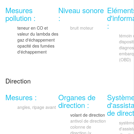
Mesures
Niveau sonore
Elément
pollution :
:
d'inform
:
teneur en CO et
bruit moteur
valeur du lambda des
témoin 
gaz d'échappement
disposit
opacité des fumées
diagnos
d'échappement
embarq
(OBD)
Direction
Mesures :
Organes de
Systèm
direction :
d'assist
angles, ripage avant
de direct
volant de direction
antivol de direction
systèm
colonne de
d'assis
direction (y