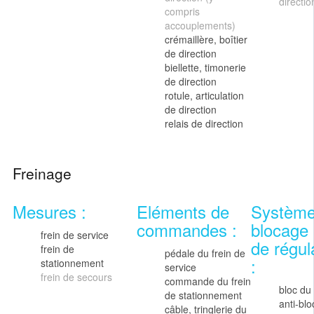
directio
compris
accouplements)
crémaillère, boîtier
de direction
biellette, timonerie
de direction
rotule, articulation
de direction
relais de direction
Freinage
Mesures :
Eléments de
Système 
commandes :
blocage 
frein de service
de régul
frein de
pédale du frein de
:
stationnement
service
frein de secours
commande du frein
bloc du
de stationnement
anti-bl
câble, tringlerie du