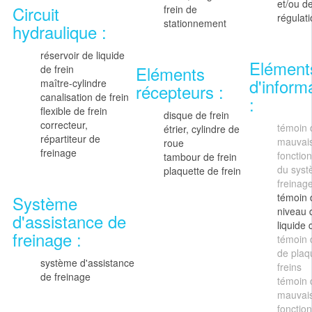
et/ou d
Circuit
frein de
régulat
stationnement
hydraulique :
réservoir de liquide
Elément
Eléments
de frein
d'inform
maître-cylindre
récepteurs :
canalisation de frein
:
flexible de frein
disque de frein
correcteur,
témoin 
étrier, cylindre de
répartiteur de
mauvai
roue
freinage
fonctio
tambour de frein
du syst
plaquette de frein
freinag
témoin 
Système
niveau 
d'assistance de
liquide 
freinage :
témoin 
de plaq
système d'assistance
freins
de freinage
témoin 
mauvai
fonctio