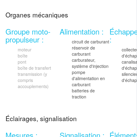
Organes mécaniques
Groupe moto-
Alimentation :
Échapp
propulseur :
:
circuit de carburant
réservoir de
moteur
collecte
carburant
boîte
d'écha
carburateur,
pont
canalisa
système d'injection
boîte de transfert
d'écha
pompe
transmission (y
silencie
d'alimentation en
compris
d'écha
carburant
accouplements)
batteries de
traction
Éclairages, signalisation
Mesures :
Signalisation :
Élément