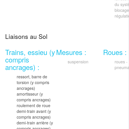
du syst
blocage
régulat
Liaisons au Sol
Trains, essieu (y
Mesures :
Roues :
compris
suspension
roues -
ancrages) :
pneuma
ressort, barre de
torsion (y compris
ancrages)
amortisseur (y
compris ancrages)
roulement de roue
demi-train avant (y
compris ancrages)
demi-train arrière (y
compris ancrages)