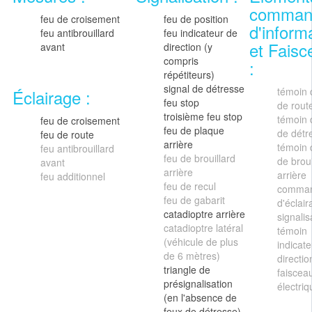
comman
feu de croisement
feu de position
d'inform
feu antibrouillard
feu indicateur de
et Faisc
avant
direction (y
compris
:
répétiteurs)
signal de détresse
témoin 
Éclairage :
feu stop
de rout
troisième feu stop
témoin 
feu de croisement
feu de plaque
de détr
feu de route
arrière
témoin 
feu antibrouillard
feu de brouillard
de broui
avant
arrière
arrière
feu additionnel
feu de recul
comma
feu de gabarit
d'éclair
catadioptre arrière
signalis
catadioptre latéral
témoin
(véhicule de plus
indicat
de 6 mètres)
directio
triangle de
faiscea
présignalisation
électriq
(en l'absence de
feux de détresse)