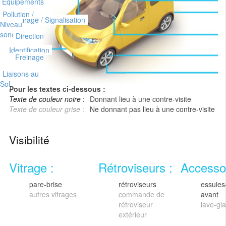
Équipements
Pollution /
Éclairage / Signalisation
Niveau
sonore
Direction
Identification
Freinage
Liaisons au
Sol
Pour les textes ci-dessous :
Texte de couleur noire
:
Donnant lieu à une contre-visite
Texte de couleur grise
:
Ne donnant pas lieu à une contre-visite
Visibilité
Vitrage :
Rétroviseurs :
Accessoi
pare-brise
rétroviseurs
essuies
autres vitrages
commande de
avant
rétroviseur
lave-gl
extérieur