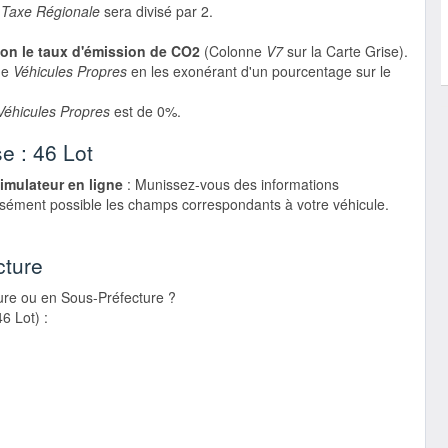
a
Taxe Régionale
sera divisé par 2.
elon le taux d'émission de CO2
(Colonne
V7
sur la Carte Grise).
de
Véhicules Propres
en les exonérant d'un pourcentage sur le
Véhicules Propres
est de 0%.
se : 46 Lot
simulateur en ligne
: Munissez-vous des informations
cisément possible les champs correspondants à votre véhicule.
cture
ure ou en Sous-Préfecture ?
6 Lot) :