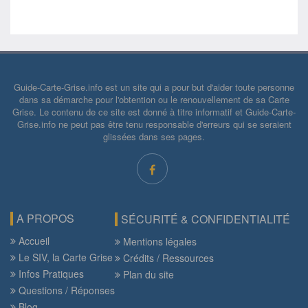
Guide-Carte-Grise.info est un site qui a pour but d'aider toute personne
dans sa démarche pour l'obtention ou le renouvellement de sa Carte
Grise. Le contenu de ce site est donné à titre informatif et Guide-Carte-
Grise.info ne peut pas être tenu responsable d'erreurs qui se seraient
glissées dans ses pages.
A PROPOS
SÉCURITÉ & CONFIDENTIALITÉ
Accueil
Mentions légales
Le SIV, la Carte Grise
Crédits / Ressources
Infos Pratiques
Plan du site
Questions / Réponses
Blog