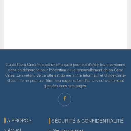
Guide-Carte-Grise.info est un site qui a pour but d'aider toute personne
dans sa démarche pour l'obtention ou le renouvellement de sa Carte
Grise. Le contenu de ce site est donné à titre informatif et Guide-Carte-
Grise.info ne peut pas être tenu responsable d'erreurs qui se seraient
glissées dans ses pages.
A PROPOS
SÉCURITÉ & CONFIDENTIALITÉ
Accueil
Mentions légales