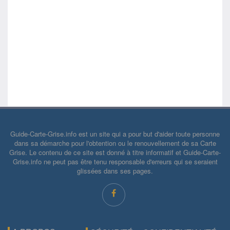
Guide-Carte-Grise.info est un site qui a pour but d'aider toute personne
dans sa démarche pour l'obtention ou le renouvellement de sa Carte
Grise. Le contenu de ce site est donné à titre informatif et Guide-Carte-
Grise.info ne peut pas être tenu responsable d'erreurs qui se seraient
glissées dans ses pages.