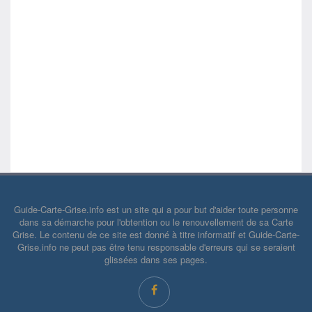
Guide-Carte-Grise.info est un site qui a pour but d'aider toute personne
dans sa démarche pour l'obtention ou le renouvellement de sa Carte
Grise. Le contenu de ce site est donné à titre informatif et Guide-Carte-
Grise.info ne peut pas être tenu responsable d'erreurs qui se seraient
glissées dans ses pages.