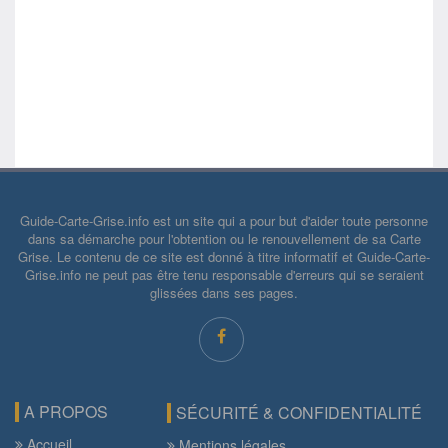
Guide-Carte-Grise.info est un site qui a pour but d'aider toute personne
dans sa démarche pour l'obtention ou le renouvellement de sa Carte
Grise. Le contenu de ce site est donné à titre informatif et Guide-Carte-
Grise.info ne peut pas être tenu responsable d'erreurs qui se seraient
glissées dans ses pages.
A PROPOS
SÉCURITÉ & CONFIDENTIALITÉ
Accueil
Mentions légales