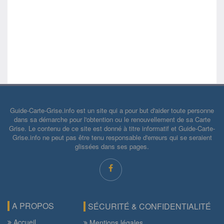
Guide-Carte-Grise.info est un site qui a pour but d'aider toute personne
dans sa démarche pour l'obtention ou le renouvellement de sa Carte
Grise. Le contenu de ce site est donné à titre informatif et Guide-Carte-
Grise.info ne peut pas être tenu responsable d'erreurs qui se seraient
glissées dans ses pages.
A PROPOS
SÉCURITÉ & CONFIDENTIALITÉ
Accueil
Mentions légales