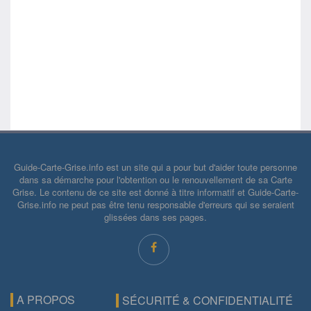
Guide-Carte-Grise.info est un site qui a pour but d'aider toute personne
dans sa démarche pour l'obtention ou le renouvellement de sa Carte
Grise. Le contenu de ce site est donné à titre informatif et Guide-Carte-
Grise.info ne peut pas être tenu responsable d'erreurs qui se seraient
glissées dans ses pages.
A PROPOS
SÉCURITÉ & CONFIDENTIALITÉ